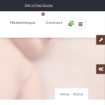
Get a Free Quote.
English
List additional actions
Médiathèque
Contact
Home
-
Statut