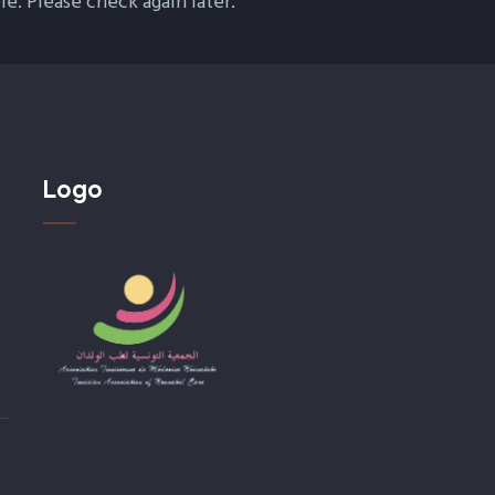
le. Please check again later.
Logo