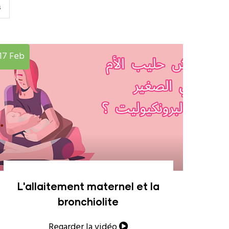
S
17
Feb
L'allaitement maternel et la
bronchiolite
Regarder la vidéo