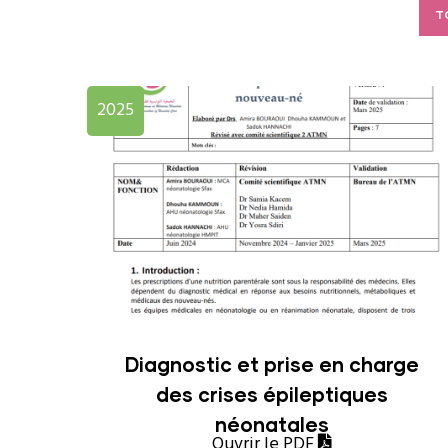
T
2025
Diagnostic et prise en charge
des crises épileptiques
néonatales
Ouvrir le PDF