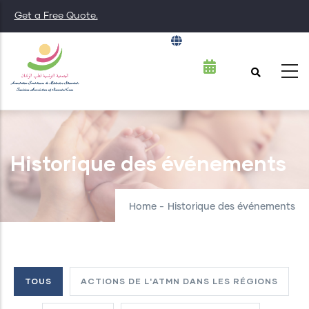
Skip
Get a Free Quote.
to
English
List additiona
main
content
Historique des événements
Home
-
Historique des événements
TOUS
ACTIONS DE L'ATMN DANS LES RÉGIONS