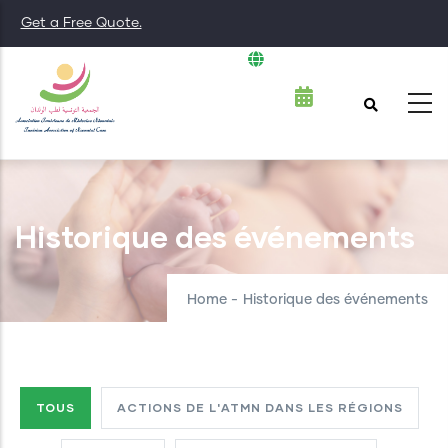
Skip
Get a Free Quote.
to
English
List additiona
main
content
Historique des événements
Home
-
Historique des événements
TOUS
ACTIONS DE L'ATMN DANS LES RÉGIONS