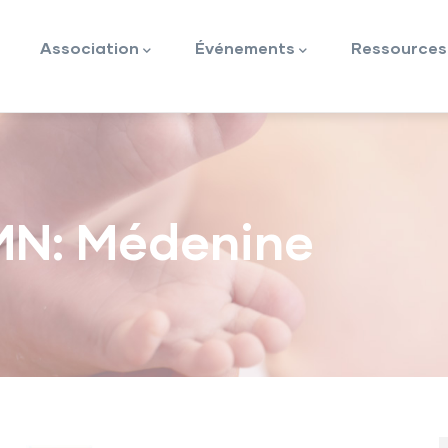
ion
Association
Événements
Ressources
TMN: Médenine